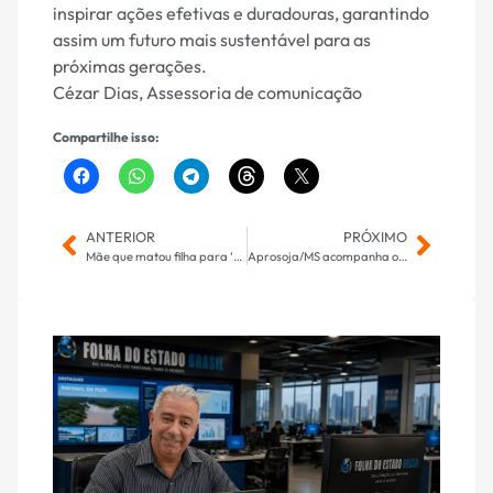
inspirar ações efetivas e duradouras, garantindo
assim um futuro mais sustentável para as
próximas gerações.
Cézar Dias, Assessoria de comunicação
Compartilhe isso:
ANTERIOR
PRÓXIMO
Mãe que matou filha para ‘tirar chip da besta’ vai cumprir pena no semiaberto
Aprosoja/MS acompanha o início das instalações das novas estações meteorológicas de Mato Grosso do Sul