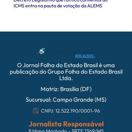
ICMS entra na pauta de votação da ALEMS
comer
O Jornal Folha do Estado Brasil é uma
publicação do Grupo Folha do Estado Brasil
Ltda.
Matriz: Brasília (DF)
Sucursual: Campo Grande (MS)
CNPJ: 12.522.190/0001-96
Jornalista Responsável
Fátima Machado - SRTE 1369/MS