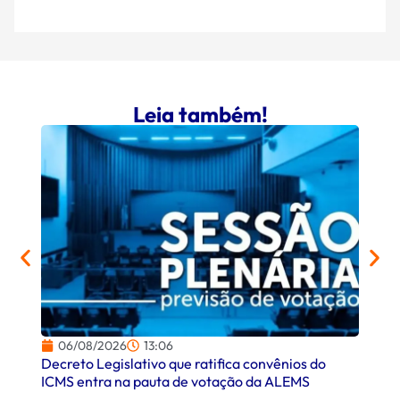
Leia também!
06/08/2026
13:06
06/
Decreto Legislativo que ratifica convênios do
Campo
ICMS entra na pauta de votação da ALEMS
comer