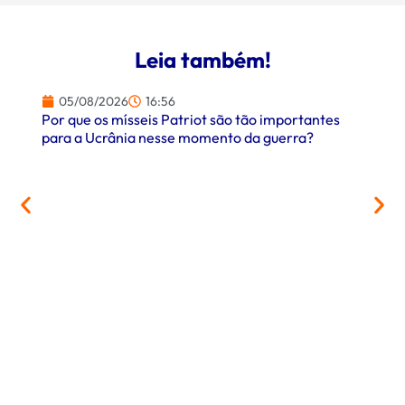
Leia também!
05/08/2026
16:56
Por que os mísseis Patriot são tão importantes
para a Ucrânia nesse momento da guerra?
05/
PrefCG
parcer