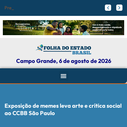
PrefCG e Fecom
Flamengo pode receber fortuna por Vini Jr.; veja valores
Agressores de mulheres podem ter tornozeleira rosa em Mato Grosso do Sul
Campo Grande, 6 de agosto de 2026
Exposição de memes leva arte e crítica social
ao CCBB São Paulo